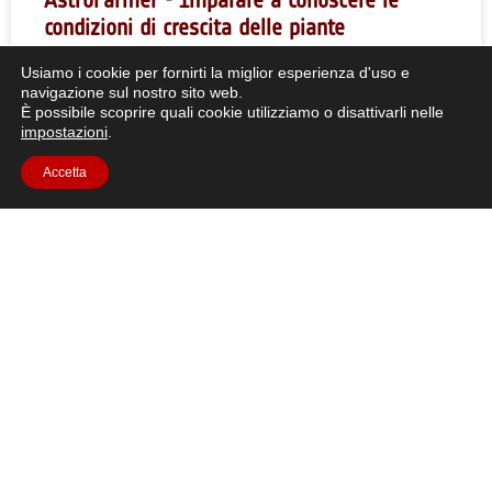
condizioni di crescita delle piante
Usiamo i cookie per fornirti la miglior esperienza d'uso e
Breve descrizione: In questa serie di sei attività, gli
navigazione sul nostro sito web.
studenti indagheranno su quali fattori influenzano le
È possibile scoprire quali cookie utilizziamo o disattivarli nelle
piante.
impostazioni
.
Accetta
CONTINUA A LEGGERE "
1
2
Tutte le risorse