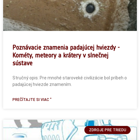
Poznávacie znamenia padajúcej hviezdy -
Kométy, meteory a krátery v slnečnej
sústave
Stručný opis: Pre mnohé staroveké civilizácie bol príbeh o
padajúcej hviezde znamením.
PREČÍTAJTE SI VIAC "
ZDROJE PRE TRIEDU