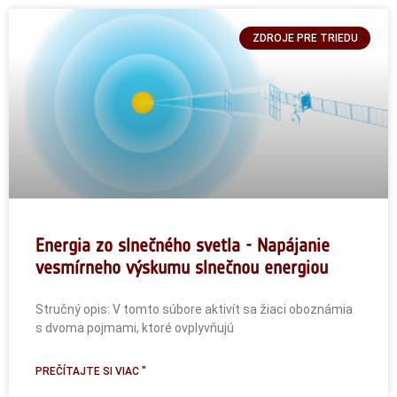
ZDROJE PRE TRIEDU
Energia zo slnečného svetla - Napájanie
vesmírneho výskumu slnečnou energiou
Stručný opis: V tomto súbore aktivít sa žiaci oboznámia
s dvoma pojmami, ktoré ovplyvňujú
PREČÍTAJTE SI VIAC "