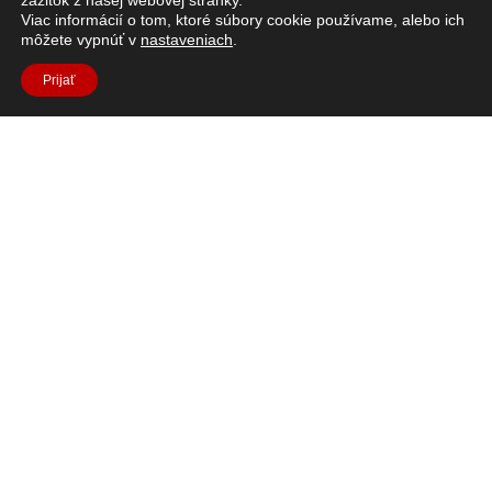
zážitok z našej webovej stránky.
Stručný opis: V tomto súbore šiestich aktivít budú
Viac informácií o tom, ktoré súbory cookie používame, alebo ich
študenti skúmať, ktoré faktory ovplyvňujú rastliny.
môžete vypnúť v
nastaveniach
.
PREČÍTAJTE SI VIAC "
Prijať
1
2
Všetky zdroje