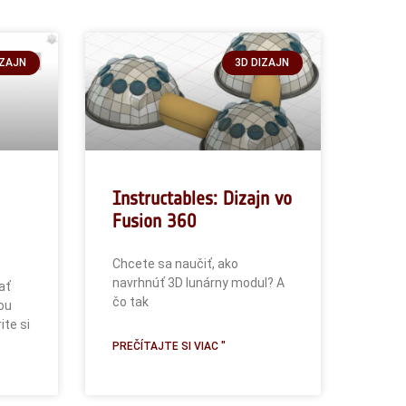
IZAJN
3D DIZAJN
Instructables: Dizajn vo
Fusion 360
Chcete sa naučiť, ako
navrhnúť 3D lunárny modul? A
ať
čo tak
ou
ite si
PREČÍTAJTE SI VIAC "