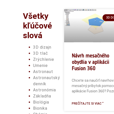
Všetky
3D D
kľúčové
slová
3D dizajn
3D tlač
Návrh mesačného
Zrýchlenie
obydlia v aplikácii
Umenie
Fusion 360
Astronaut
Astronautský
Chcete sa naučiť navrhov
denník
mesačný príbytok pomoc
Astronómia
aplikácie Fusion 360? Pozr
Základňa
Biológia
PREČÍTAJTE SI VIAC "
Bionika