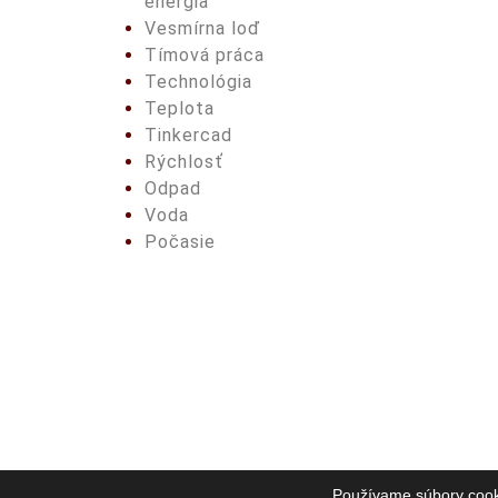
energia
Vesmírna loď
Tímová práca
Technológia
Teplota
Tinkercad
Rýchlosť
Odpad
Voda
Počasie
Používame súbory cooki