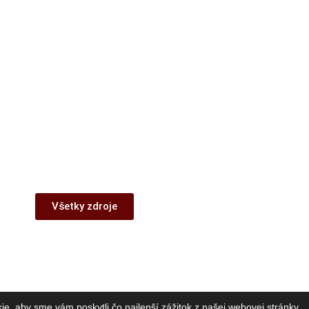
Všetky zdroje
e, aby sme vám poskytli čo najlepší zážitok z našej webovej stránky.