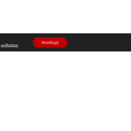
.int
Αποδοχή
ς
ρυθμίσεις
.