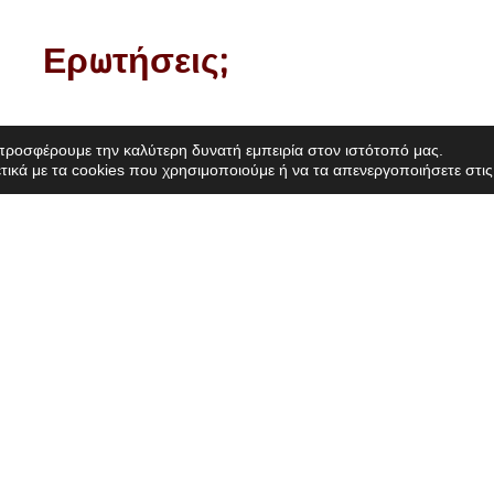
Ερωτήσεις;
ουλευτείτε το
Τμήμα FAQ
ή στείλτε email στο moon.camp@esa
προσφέρουμε την καλύτερη δυνατή εμπειρία στον ιστότοπό μας.
τικά με τα cookies που χρησιμοποιούμε ή να τα απενεργοποιήσετε στι