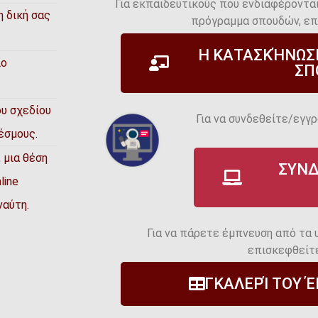
Για εκπαιδευτικούς που ενδιαφέροντα
 δική σας
πρόγραμμα σπουδών, επι
Η ΚΑΤΑΣΚΉΝΩΣ
ίο
ΣΠ
ου σχεδίου
Για να συνδεθείτε/εγγ
έσμους.
 μια θέση
ΣΥΝΔ
line
ναύτη.
Για να πάρετε έμπνευση από τα
επισκεφθείτε
ΓΚΑΛΕΡΊ ΤΟΥ 