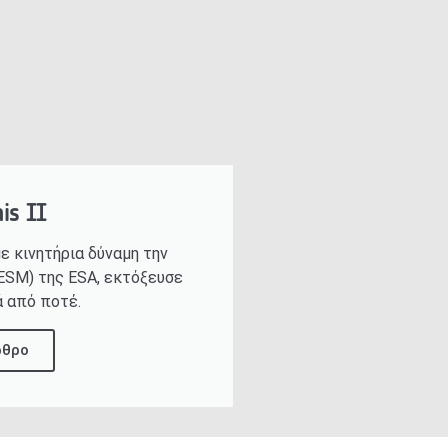
is II
με κινητήρια δύναμη την
SM) της ESA, εκτόξευσε
 από ποτέ.
ρθρο