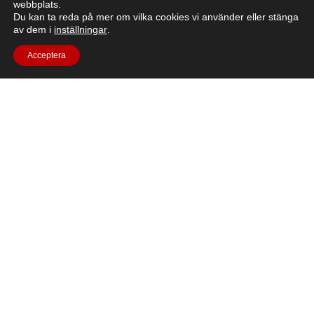
webbplats.
European Service Module (ESM), skickade
Du kan ta reda på mer om vilka cookies vi använder eller stänga
människor längre bort från jorden än någonsin
av dem i
inställningar
.
tidigare.
Acceptera
Läs mer om artikeln
Frågor?
Vid eventuella frågor, kontakta
FAQ-avsnittet
eller skicka
ett e-postmeddelande till moon.camp@esa.int