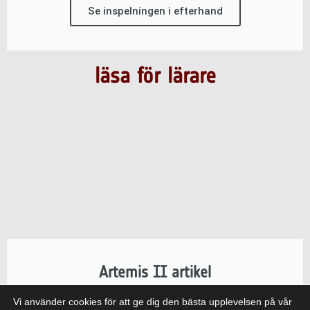
Se inspelningen i efterhand
läsa för lärare
Artemis II artikel
NASA:s Artemis II-uppdrag, som drevs av ESA:s
Vi använder cookies för att ge dig den bästa upplevelsen på vår