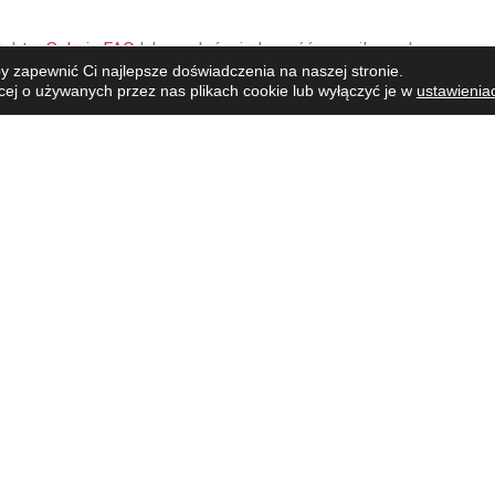
takt z
Sekcja FAQ
lub wysłać wiadomość e-mail na adres moon.
y zapewnić Ci najlepsze doświadczenia na naszej stronie.
ej o używanych przez nas plikach cookie lub wyłączyć je w
ustawienia