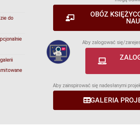
OBÓZ KSIĘŻYC
dzie do
NAU
opcjonalnie
Aby zalogować się/zarejest
ZALOG
alerii
nsmitowane
Aby zainspirować się nadesłanymi projek
GALERIA PRO