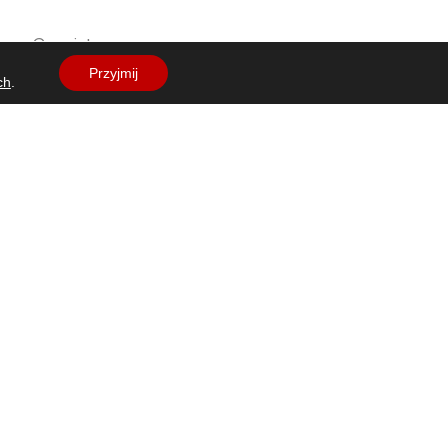
camp@esa.int
Przyjmij
ch
.