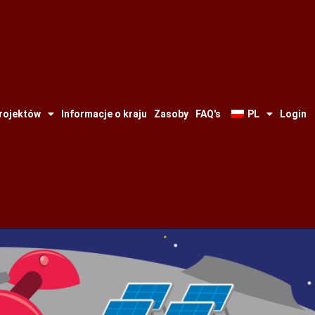
projektów
Informacje o kraju
Zasoby
FAQ's
PL
Login