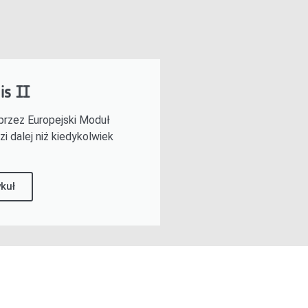
is II
przez Europejski Moduł
i dalej niż kiedykolwiek
ykuł