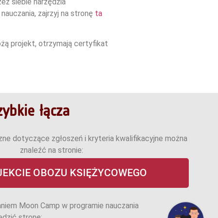
z siebie narzędzia
auczania, zajrzyj na stronę
ta
ą projekt, otrzymają certyfikat
zybkie łącza
zne dotyczące zgłoszeń i kryteria kwalifikacyjne można
znaleźć na stronie:
JEKCIE OBOZU KSIĘŻYCOWEGO
aniem Moon Camp w programie nauczania
dzić stronę: