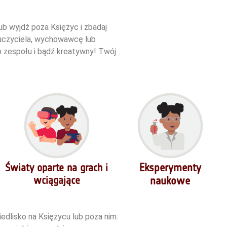
ub wyjdź poza Księżyc i zbadaj
auczyciela, wychowawcę lub
go zespołu i bądź kreatywny!
Twój
Eksperymenty
Światy oparte na grach i
wciągające
naukowe
dlisko na Księżycu lub poza nim.