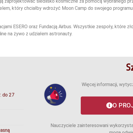
ą zaprojektować siedlisko kosmiczne za pomocą wybranego prze
cielem, który chciałby wdrożyć Moon Camp do swojego programu n
ami ESERO oraz Fundacją Airbus. Wszystkie zespoły, które złoż
ine na żywo z udziałem astronauty.
S
Więcej informacji, wytyc
. do 27
O PRO
Nauczyciele zainteresowani wykorzyst
łasną
mogą odwie