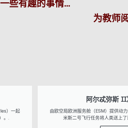
一些有趣的事情...
为教师
阿尔忒弥斯 I
les）一起
由欧空局欧洲服务舱（ESM）提供动
）。.
米斯二号飞行任务将人类送上了