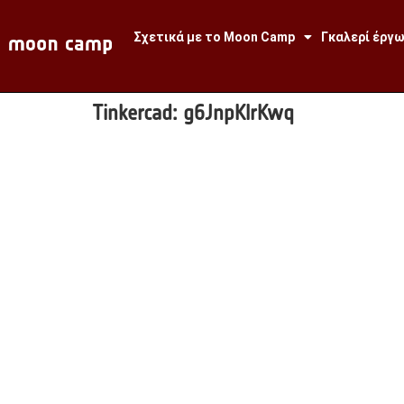
Σχετικά με το Moon Camp
Γκαλερί έργ
Tinkercad:
g6JnpKlrKwq