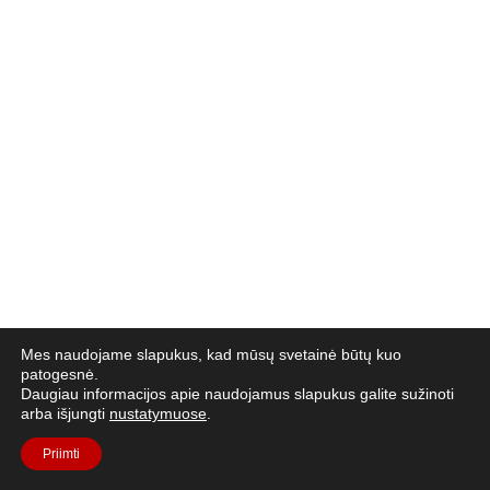
Mes naudojame slapukus, kad mūsų svetainė būtų kuo
patogesnė.
Daugiau informacijos apie naudojamus slapukus galite sužinoti
arba išjungti
nustatymuose
.
Priimti