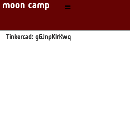
Tinkercad:
g6JnpKlrKwq