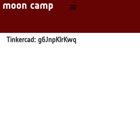
Tinkercad:
g6JnpKlrKwq