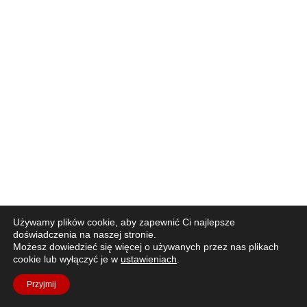
Używamy plików cookie, aby zapewnić Ci najlepsze
doświadczenia na naszej stronie.
Możesz dowiedzieć się więcej o używanych przez nas plikach
cookie lub wyłączyć je w
ustawieniach
.
Przyjmij