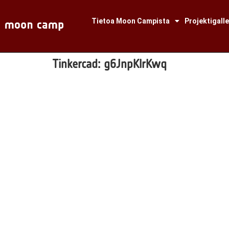
Tietoa Moon Campista
Projektigalle
Tinkercad:
g6JnpKlrKwq