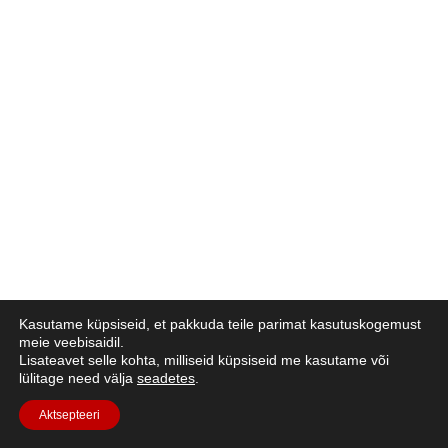
Kasutame küpsiseid, et pakkuda teile parimat kasutuskogemust
meie veebisaidil.
Lisateavet selle kohta, milliseid küpsiseid me kasutame või
lülitage need välja
seadetes
.
Aktsepteeri