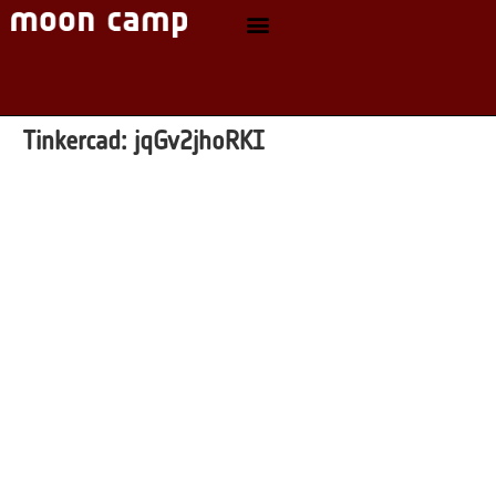
Tinkercad:
jqGv2jhoRKI