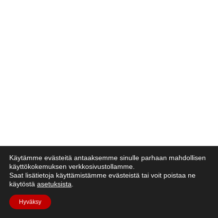
Käytämme evästeitä antaaksemme sinulle parhaan mahdollisen
käyttökokemuksen verkkosivustollamme.
Saat lisätietoja käyttämistämme evästeistä tai voit poistaa ne
käytöstä
asetuksista
.
Hyväksy