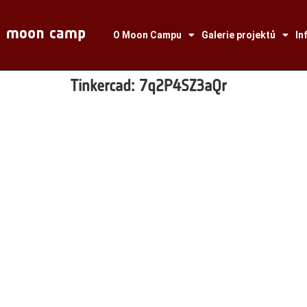
O Moon Campu
Galerie projektů
In
Tinkercad:
7q2P4SZ3aQr