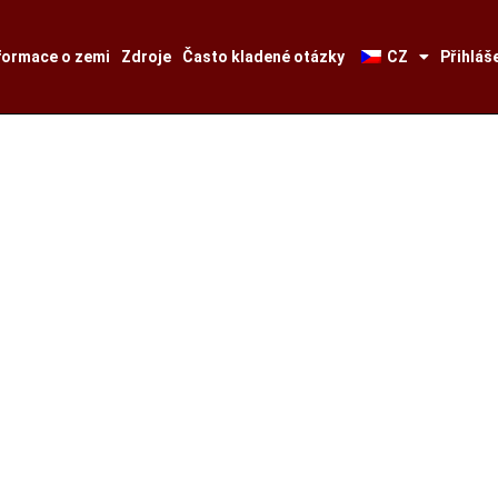
formace o zemi
Zdroje
Často kladené otázky
CZ
Přihláš