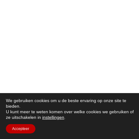
We gebruiken cookies om u de beste ervaring op onze site te
bieden.
U kunt meer te weten komen over welke cookies we gebruiken of
ze uitschakelen in
instellingen
.
Accepteer