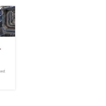
-
sed: