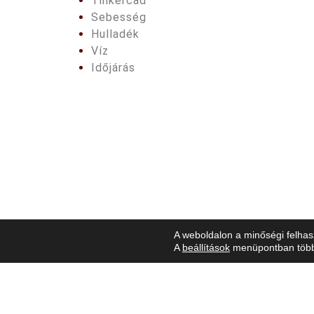
Tinkercad
Sebesség
Hulladék
Víz
Időjárás
A weboldalon a minőségi felhas
A
beállítások
menüpontban többet