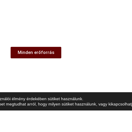
Minden erőforrás
ználói élmény érdekében sütiket használunk.
 megtudhat arról, hogy milyen sütiket használunk, vagy kikapcsolhatj