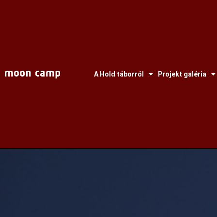
A Hold táborról
Projekt galéria