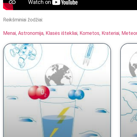
Reikšminiai žodžiai:
Menai
,
Astronomija
,
Klasės ištekliai
,
Kometos
,
Krateriai
,
Meteor