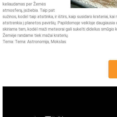
keliaudamas per Žemės
atmosferą, įsižiebia. Taip pat
sužinos, kodėl taip atsitinka, ir ištirs, kaip susidaro krateriai, ka
atsitrenkia į planetos paviršių. Papildomoje veikloje daugiausi
skiriama tam, kodėl maži meteorai gali sukelti didelius smūgio k
Žemėje randame tiek mažai kraterių.
Tema: Tema: Astronomija,
Mokslas