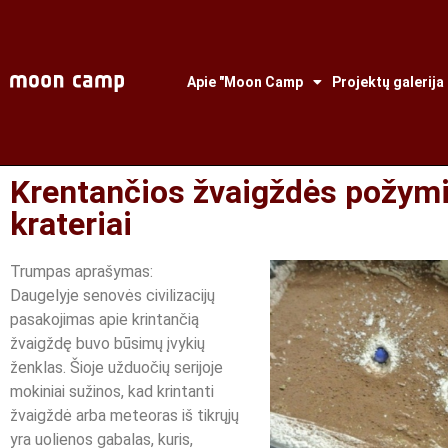
Apie "Moon Camp
Projektų galerija
Krentančios žvaigždės požymi
krateriai
Trumpas aprašymas:
Daugelyje senovės civilizacijų
pasakojimas apie krintančią
žvaigždę buvo būsimų įvykių
ženklas. Šioje užduočių serijoje
mokiniai sužinos, kad krintanti
žvaigždė arba meteoras iš tikrųjų
yra uolienos gabalas, kuris,