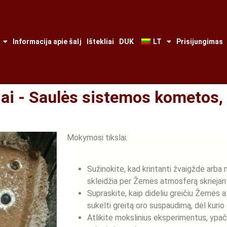
Informacija apie šalį
Ištekliai
DUK
LT
Prisijungimas
ai - Saulės sistemos kometos, 
Mokymosi tikslai:
Sužinokite, kad krintanti žvaigždė arba m
skleidžia per Žemės atmosferą skriejan
Supraskite, kaip dideliu greičiu Žemės 
sukelti greitą oro suspaudimą, dėl kurio
Atlikite mokslinius eksperimentus, ypač 