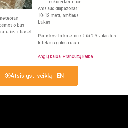
sukuria kraterius.
Amžiaus diapazonas:
10-12 metų amžiaus
i meteoras
Laikas
a dėmesio bus
raterius ir kodėl
Pamokos trukmė: nuo 2 iki 2,5 valandos
Išteklius galima rasti:
Anglų kalba
,
Prancūzų kalba
Atsisiųsti veiklą - EN