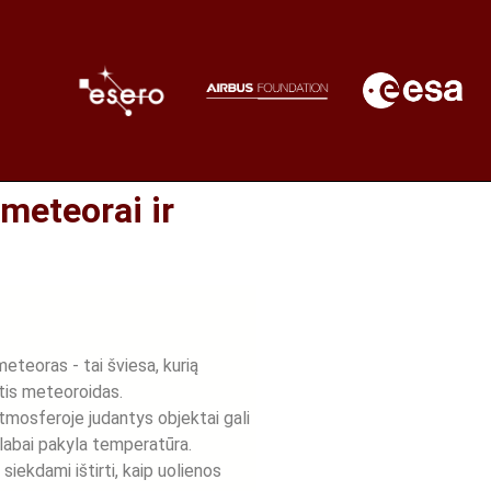
meteorai ir
eteoras - tai šviesa, kurią
tis meteoroidas.
atmosferoje judantys objektai gali
 labai pakyla temperatūra.
siekdami ištirti, kaip uolienos