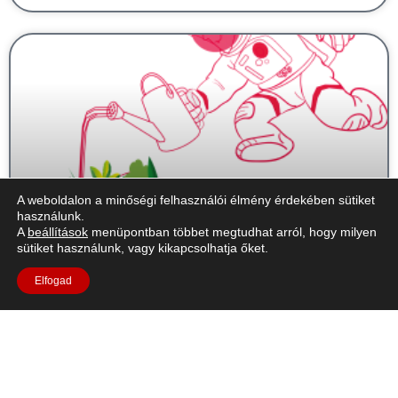
A weboldalon a minőségi felhasználói élmény érdekében sütiket
használunk.
A
beállítások
menüpontban többet megtudhat arról, hogy milyen
sütiket használunk, vagy kikapcsolhatja őket.
AstroFarmer - A növények növekedési
feltételeinek megismerése
Elfogad
Rövid leírás: A hat tevékenységből álló sorozatban a tanulók
megvizsgálják, hogy mely tényezők befolyásolják a növények
növekedését, és ezeket a tényezőket a növények térben
történő termesztésével hozzák összefüggésbe.