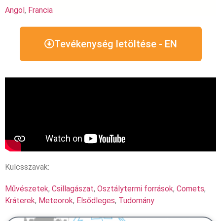
Angol
,
Francia
Tevékenység letöltése - EN
Kulcsszavak:
Művészetek
,
Csillagászat
,
Osztálytermi források
,
Comets
,
Kráterek
,
Meteorok
,
Elsődleges
,
Tudomány