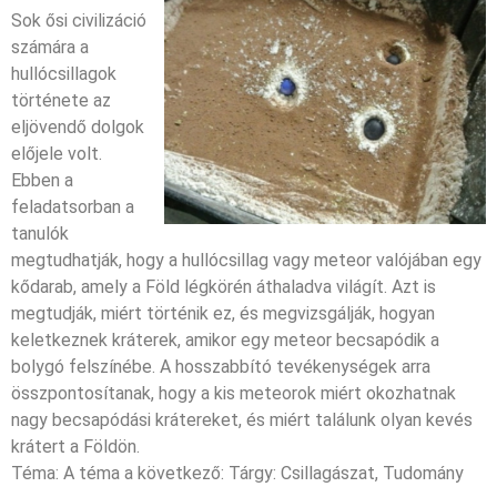
Sok ősi civilizáció
számára a
hullócsillagok
története az
eljövendő dolgok
előjele volt.
Ebben a
feladatsorban a
tanulók
megtudhatják, hogy a hullócsillag vagy meteor valójában egy
kődarab, amely a Föld légkörén áthaladva világít. Azt is
megtudják, miért történik ez, és megvizsgálják, hogyan
keletkeznek kráterek, amikor egy meteor becsapódik a
bolygó felszínébe. A hosszabbító tevékenységek arra
összpontosítanak, hogy a kis meteorok miért okozhatnak
nagy becsapódási krátereket, és miért találunk olyan kevés
krátert a Földön.
Téma: A téma a következő: Tárgy: Csillagászat,
Tudomány