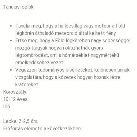
Tanulási célok:
Tanulja meg, hogy a hullócsillag vagy meteor a Föld
légkörén áthaladó meteoroid által keltett fény.
Értse meg, hogy a Föld légkörében nagy sebességgel
mozgó tárgyak hogyan okozhatnak gyors
légtömörödést, ami a hőmérséklet nagymértékű
emelkedéséhez vezet.
Végezzen tudományos kísérleteket, különösen annak
vizsgálatára, hogy a kőzetek hogyan hoznak létre
krátereket.
Korosztály:
10-12 éves
Idő
Lecke: 2-2,5 óra
Erőforrás elérhető a következőkben: