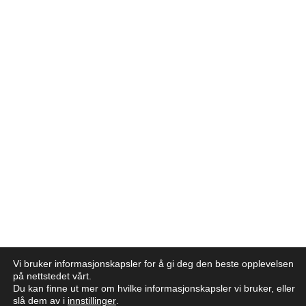
Vi bruker informasjonskapsler for å gi deg den beste opplevelsen
på nettstedet vårt.
Du kan finne ut mer om hvilke informasjonskapsler vi bruker, eller
slå dem av i
innstillinger
.