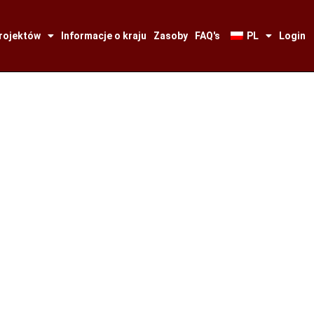
projektów
Informacje o kraju
Zasoby
FAQ's
PL
Login