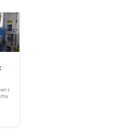
:
ień z
nthą