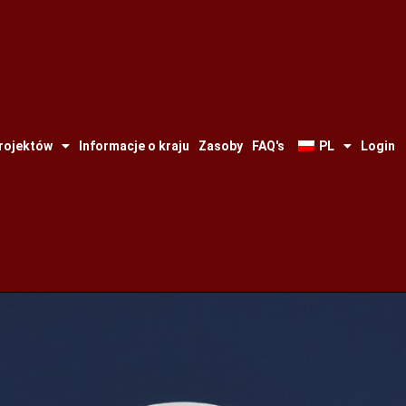
projektów
Informacje o kraju
Zasoby
FAQ's
PL
Login