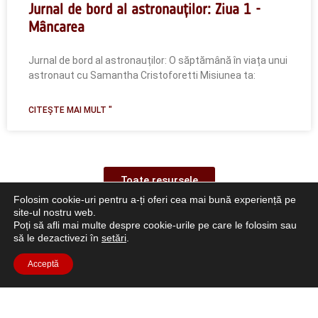
Jurnal de bord al astronauților: Ziua 1 -
Mâncarea
Jurnal de bord al astronauților: O săptămână în viața unui
astronaut cu Samantha Cristoforetti Misiunea ta:
CITEȘTE MAI MULT "
Toate resursele
Folosim cookie-uri pentru a-ți oferi cea mai bună experiență pe
site-ul nostru web.
Poți să afli mai multe despre cookie-urile pe care le folosim sau
să le dezactivezi în
setări
.
Acceptă