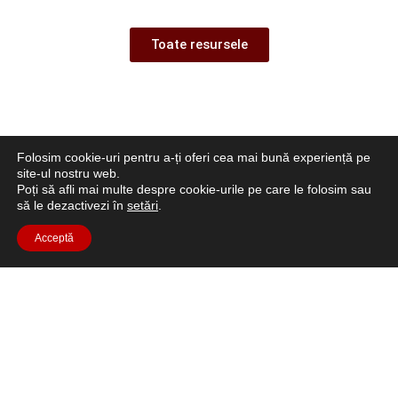
Toate resursele
Folosim cookie-uri pentru a-ți oferi cea mai bună experiență pe
site-ul nostru web.
Poți să afli mai multe despre cookie-urile pe care le folosim sau
să le dezactivezi în
setări
.
Acceptă