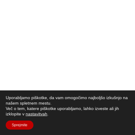
Uporabljamo piškotke, da vam omogočimo najboljšo izkušnjo na
našem spletnem mestu.
Več o tem, katere piškotke uporabljamo, lahko izveste ali jih
izklopite v
nastavitvah
.
Sprejmite