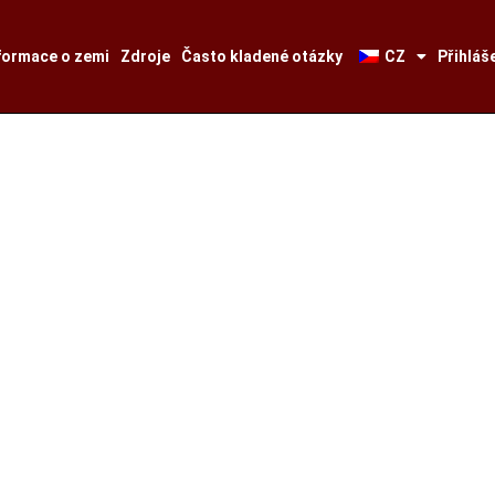
formace o zemi
Zdroje
Často kladené otázky
CZ
Přihláš