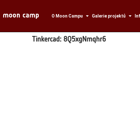
O Moon Campu
Galerie projektů
In
Tinkercad:
8Q5xgNmqhr6