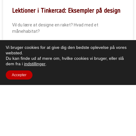
Lektioner i Tinkercad: Eksempler på design
Vil du lære at designe en raket? Hvad med et
månehabitat?
LÆS MERE "
Vi bruger cookies for at give dig den bedste oplevelse på vores
websted.
Du kan finde ud af mere om, hvilke cookies vi bruger, eller slå
dem fra i
indstillinger
.
Accepter
Alle ressourcer