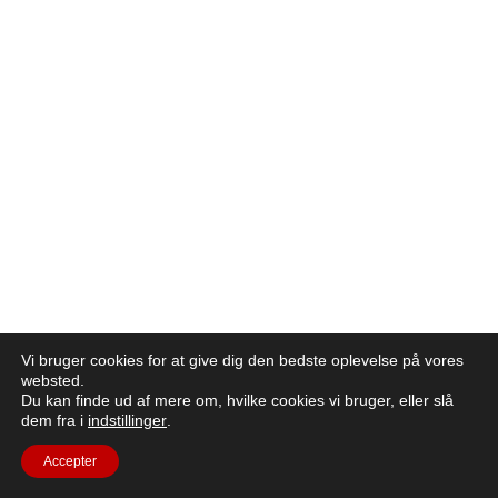
Vi bruger cookies for at give dig den bedste oplevelse på vores
websted.
Du kan finde ud af mere om, hvilke cookies vi bruger, eller slå
dem fra i
indstillinger
.
Accepter