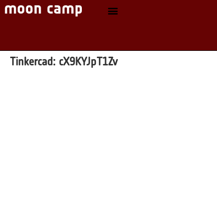
Tinkercad:
cX9KYJpT1Zv