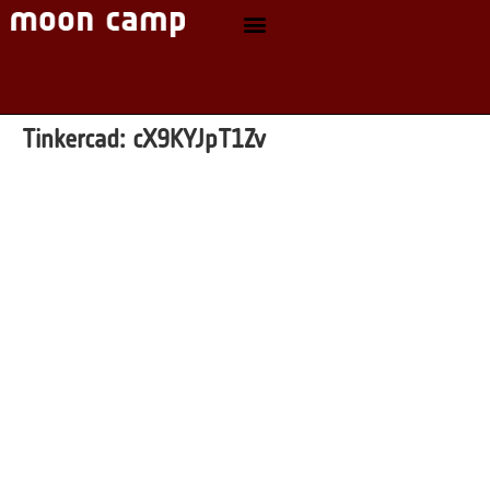
Tinkercad:
cX9KYJpT1Zv