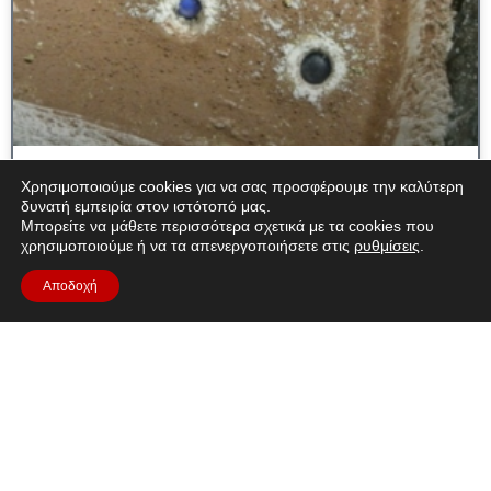
Τα προφητικά σημάδια ενός διάττοντος
Χρησιμοποιούμε cookies για να σας προσφέρουμε την καλύτερη
δυνατή εμπειρία στον ιστότοπό μας.
αστέρα - Κομήτες, μετεωρίτες και
Μπορείτε να μάθετε περισσότερα σχετικά με τα cookies που
κρατήρες στο ηλιακό σύστημα
χρησιμοποιούμε ή να τα απενεργοποιήσετε στις
ρυθμίσεις
.
Αποδοχή
Σύντομη περιγραφή: Για πολλούς αρχαίους πολιτισμούς, η
ιστορία ενός πεφταστέρι ήταν ένας οιωνός για τα πράγματα
που θα έρθουν. Σε αυτή τη σειρά δραστηριοτήτων, οι μαθητές
Διαβάστε Περισσότερα "