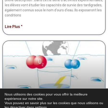
les élèves vont étudier les capacités de survie des tardigrades,
également connus sous le nom d'ours d'eau. Ils exposeront les
conditions
Lire Plus "
Nous utilisons des cookies pour vous offrir la meilleure
expérience sur notre site.
L'énergie de l'eau - Comment produire de
Vous pouvez en savoir plus sur les cookies que nous utilisons ou
l'oxygène et de l'hydrogène sur la Lune ?
les désactiver dans
settings
.