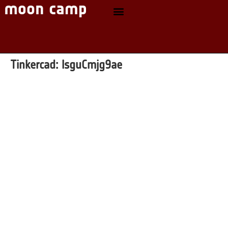
Tinkercad:
lsguCmjg9ae