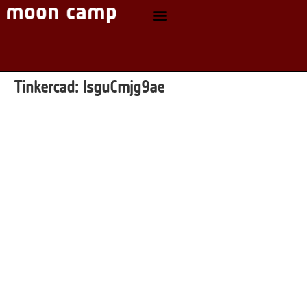
Tinkercad:
lsguCmjg9ae