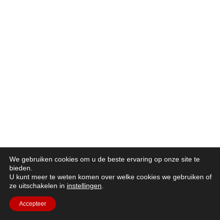
We gebruiken cookies om u de beste ervaring op onze site te
bieden.
U kunt meer te weten komen over welke cookies we gebruiken of
ze uitschakelen in
instellingen
.
Accepteer