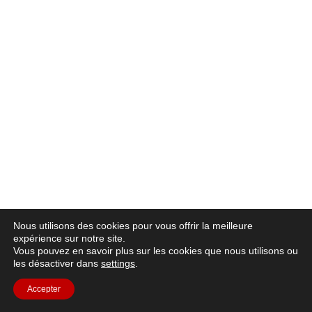
Nous utilisons des cookies pour vous offrir la meilleure
expérience sur notre site.
Vous pouvez en savoir plus sur les cookies que nous utilisons ou
les désactiver dans
settings
.
Accepter