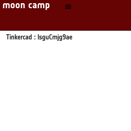
Tinkercad :
lsguCmjg9ae