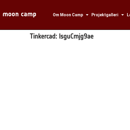
Om Moon Camp
Projektgalleri
L
Tinkercad:
lsguCmjg9ae