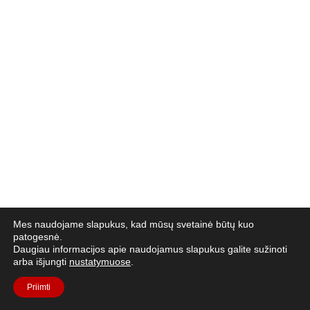
Mes naudojame slapukus, kad mūsų svetainė būtų kuo
patogesnė.
Daugiau informacijos apie naudojamus slapukus galite sužinoti
arba išjungti
nustatymuose
.
Priimti