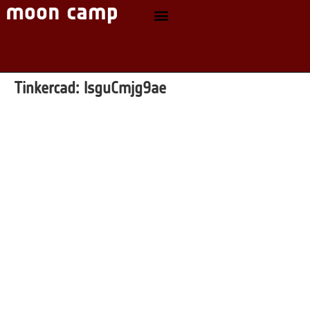
Tinkercad:
lsguCmjg9ae