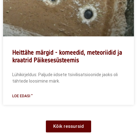
Heittähe märgid - komeedid, meteoriidid ja
kraatrid Päikesesüsteemis
Lühikirjeldus: Paljude iidsete tsivilisatsioonide jaoks oli
tähtede loosimine märk.
LOE EDASI "
Kõik ressursid