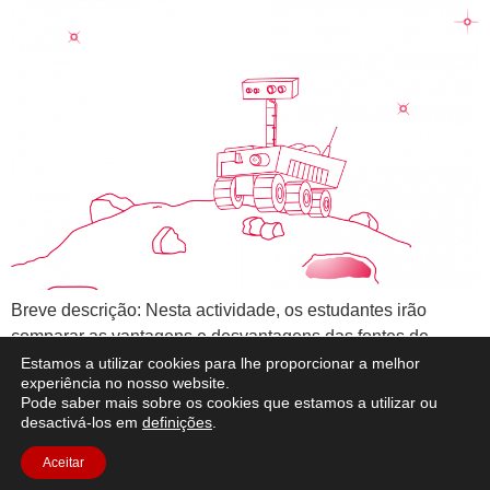
Breve descrição: Nesta actividade, os estudantes irão
comparar as vantagens e desvantagens das fontes de
energia renováveis e não renováveis e estudar circuitos
Estamos a utilizar cookies para lhe proporcionar a melhor
experiência no nosso website.
eléctricos simples. Utilizando a Lua como contexto, os
Pode saber mais sobre os cookies que estamos a utilizar ou
estudantes construirão um pequeno motor e uma célula
desactivá-los em
definições
.
solar. Identificarão também as principais características que
Aceitar
o seu rover deve ter para poder [...]