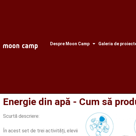
Despre Moon Camp
Galeria de proiect
Energie din apă - Cum să pro
Scurtă descriere:
În acest set de trei activități, elevii