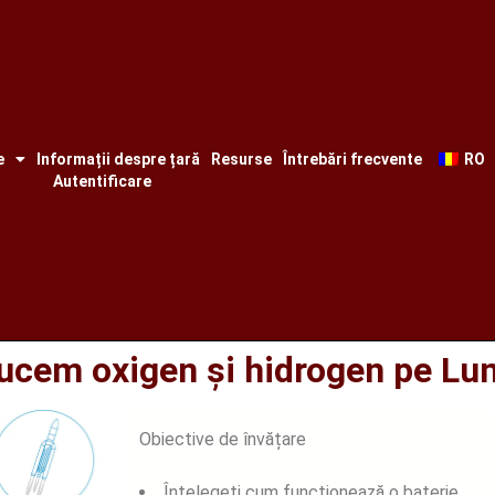
e
Informații despre țară
Resurse
Întrebări frecvente
RO
Autentificare
ducem oxigen și hidrogen pe Lu
Obiective de învățare
Înțelegeți cum funcționează o baterie.