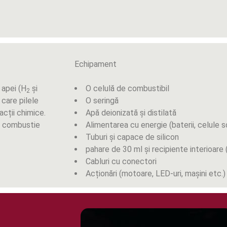
Echipament
 apei (H
și
O celulă de combustibil
2
 care pilele
O seringă
acții chimice.
Apă deionizată și distilată
 de combustie
Alimentarea cu energie (baterii, celule s
Tuburi și capace de silicon
pahare de 30 ml și recipiente interioare
Cabluri cu conectori
Acționări (motoare, LED-uri, mașini etc.)