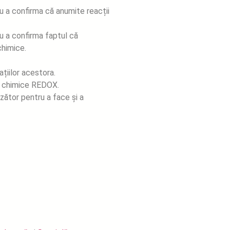
u a confirma că anumite reacții
u a confirma faptul că
chimice.
ațiilor acestora.
le chimice REDOX.
ător pentru a face și a