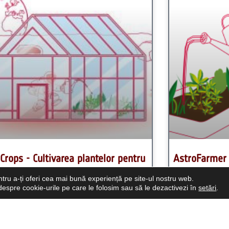
ndar
tru a-ți oferi cea mai bună experiență pe site-ul nostru web.
 despre cookie-urile pe care le folosim sau să le dezactivezi în
setări
.