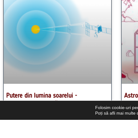
Chimie
,
Resurse pentru sala de clasă
,
Luna
,
Fizică
,
Știință
,
Secu
Folosim cookie-uri pen
Poți să afli mai multe