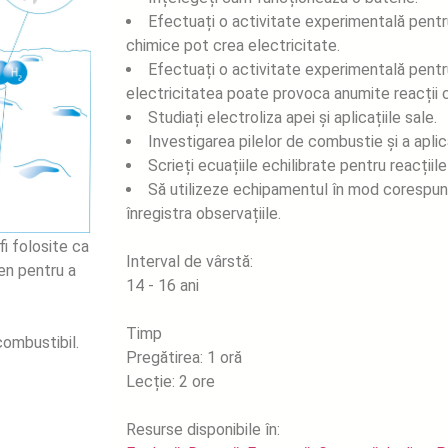
Efectuați o activitate experimentală pentr
chimice pot crea electricitate.
Efectuați o activitate experimentală pentr
electricitatea poate provoca anumite reacții 
Studiați electroliza apei și aplicațiile sale.
Investigarea pilelor de combustie și a aplic
Scrieți ecuațiile echilibrate pentru reacții
Să utilizeze echipamentul în mod corespunz
înregistra observațiile.
i folosite ca
Interval de vârstă:
en pentru a
14 - 16 ani
Timp
combustibil.
Pregătirea: 1 oră
Lecție: 2 ore
Resurse disponibile în: