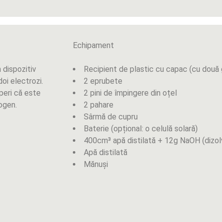
Echipament
n dispozitiv
Recipient de plastic cu capac (cu două 
doi electrozi.
2 eprubete
operi că este
2 pini de împingere din oțel
ogen.
2 pahare
Sârmă de cupru
Baterie (opțional: o celulă solară)
400cm³ apă distilată + 12g NaOH (dizol
Apă distilată
Mănuși