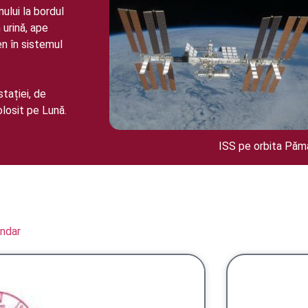
ului la bordul
 urină, ape
en în sistemul
tației, de
olosit pe Lună.
ISS pe orbita Pămâ