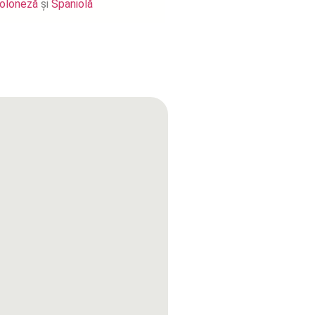
oloneză
și
Spaniolă