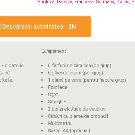
Engleză
,
Daneză
,
Franceză
,
Germană
,
Italian
,
P
Descărcați activitatea - EN
Echipament
ă - o baterie
6 farfurii de zacuscă (pe grup)
taică
6 plăci de cupru (per grup)
citate.
1 cârpă de vase (pentru fiecare grup)
Foarfece
Oțet
Șmirghel
2 benzi elastice de cauciuc
Cabluri cu cleme de crocodil
Multimetru
Baterii AA (opțional)