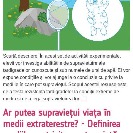
Scurtă descriere: În acest set de activități experimentale,
elevii vor investiga abilitățile de supraviețuire ale
tardigradelor, cunoscute și sub numele de urși de apă. Ei vor
expune condițiile și vor ajunge la o concluzie cu privire la
mediile în care pot supraviețui. Scopul acestei resurse este
de a testa rezistența tardigradelor la condiții extreme de
mediu și de a lega supraviețuirea lor [...]
Ar putea supraviețui viața în
medii extraterestre? - Definirea