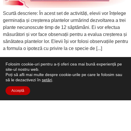
Scurtă descriere: În acest set de activități, elevii vor înțelege
germinația și creșterea plantelor urmărind dezvoltarea a trei
plante necunoscute timp de 12 săptămâni. Ei vor efectua
măsurători și vor face observații pentru a evalua creșterea și
sănătatea plantelor lor. Elevii își vor folosi observațiile pentru
a formula o ipoteză cu privire la ce specie de [...]
AstroFarmer - Să învățăm despre
Folosim cookie-uri pentru a-ți oferi cea mai bună experiență pe
site-ul nostru web.
condițiile de creștere a plantelor
Poți să afli mai multe despre cookie-urile pe care le folosim sau
să le dezactivezi în
setări
.
Acceptă