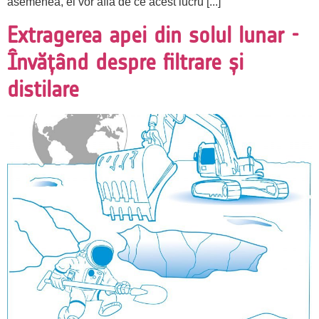
asemenea, ei vor afla de ce acest lucru [...]
Extragerea apei din solul lunar -
Învățând despre filtrare și
distilare