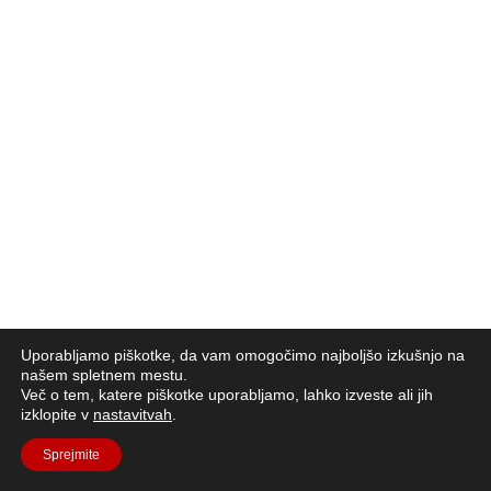
Uporabljamo piškotke, da vam omogočimo najboljšo izkušnjo na
našem spletnem mestu.
Več o tem, katere piškotke uporabljamo, lahko izveste ali jih
izklopite v
nastavitvah
.
Sprejmite