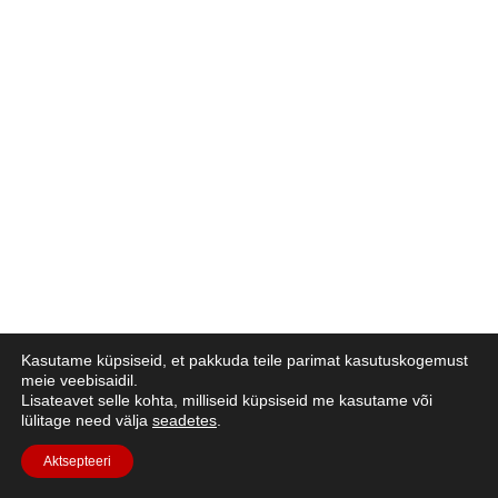
Kasutame küpsiseid, et pakkuda teile parimat kasutuskogemust
meie veebisaidil.
Lisateavet selle kohta, milliseid küpsiseid me kasutame või
lülitage need välja
seadetes
.
Aktsepteeri