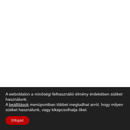
A weboldalon a minőségi felhasználói élmény érdekében sütiket
használunk.
A
beállítások
menüpontban többet megtudhat arról, hogy milyen
sütiket használunk, vagy kikapcsolhatja őket.
Elfogad