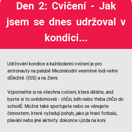
Den 2: Cvičení - Jak
jsem se dnes udržoval v
kondici...
Udržování kondice a každodenní cvičení je pro
astronauty na palubě Mezinárodní vesmírné lodi velmi
důležité. (ISS) a na Zemi.
Vzpomeňte si na všechna cvičení, která děláte, aniž
byste si to uvědomovali - chůzi, běh nebo třeba chůzi do
schodů. Možná také sportujete nebo se věnujete
činnostem, které vyžadují pohyb, jako je hraní fotbalu,
plavání nebo jiné aktivity. dokonce i jízda na koni.