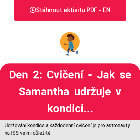
Stáhnout aktivitu PDF - EN
Den 2: Cvičení - Jak se
Samantha udržuje v
kondici...
Udržování kondice a každodenní cvičení je pro astronauty
na ISS velmi důležité.