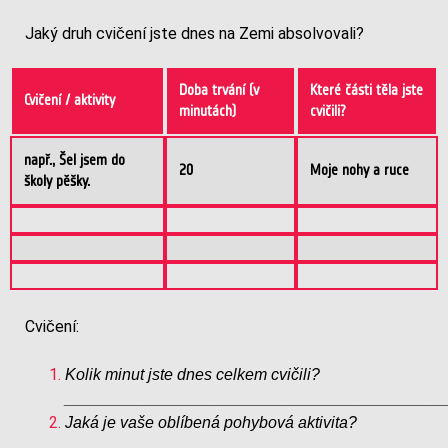
Jaký druh cvičení jste dnes na Zemi absolvovali?
Doba trvání (v
Které části těla jste
Cvičení / aktivity
minutách)
cvičili?
např., Šel jsem do
20
Moje nohy a ruce
školy pěšky.
Cvičení:
Kolik minut jste dnes celkem cvičili?
__________________________________________
Jaká je vaše oblíbená pohybová aktivita?
__________________________________________