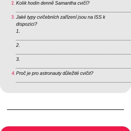
Kolik hodin denně Samantha cvičí?
___________________________________________
Jaké typy cvičebních zařízení jsou na ISS k
dispozici?
1.
___________________________________________
2.
___________________________________________
3.
___________________________________________
Proč je pro astronauty důležité cvičit?
___________________________________________