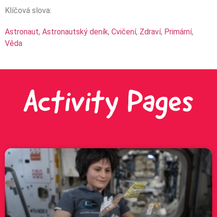
Klíčová slova:
Astronaut
,
Astronautský deník
,
Cvičení
,
Zdraví
,
Primární
,
Věda