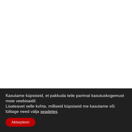
Kasutame küpsiseid, et pakkuda teile parimat kasutuskogemust
meie veebisaidil.
Lisateavet selle kohta, milliseid küpsiseid me kasutame või
lülitage need välja
seadetes
.
Aktsepteeri