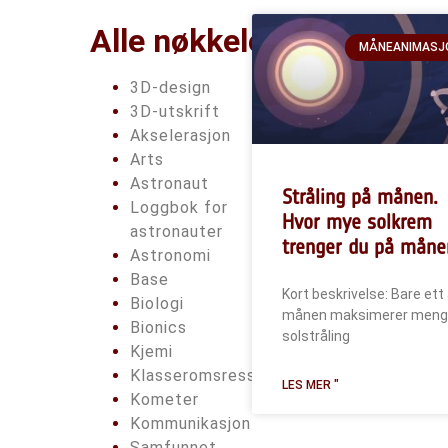
Alle nøkkelord
MÅNEANIMASJ
3D-design
3D-utskrift
Akselerasjon
Arts
Astronaut
Stråling på månen.
Loggbok for
Hvor mye solkrem
astronauter
trenger du på måne
Astronomi
Base
Kort beskrivelse: Bare ett
Biologi
månen maksimerer men
Bionics
solstråling
Kjemi
Klasseromsressurser
LES MER "
Kometer
Kommunikasjon
Samfunnet