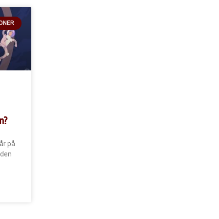
ONER
n?
 år på
gden