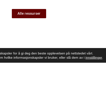
Alle ressurser
skapsler for å gi deg den beste opplevelsen på nettstedet vårt.
m hvilke informasjonskapsler vi bruker, eller slå dem av i
innstillinger
.