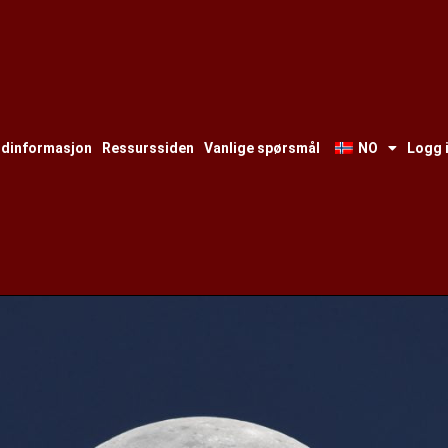
ndinformasjon
Ressurssiden
Vanlige spørsmål
NO
Logg 