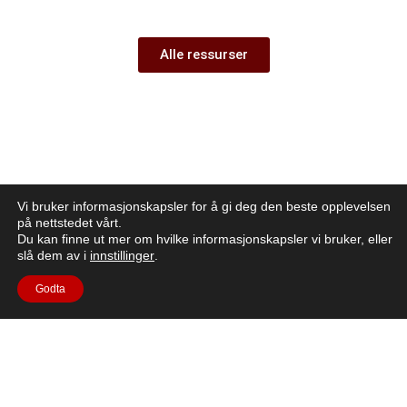
Alle ressurser
Vi bruker informasjonskapsler for å gi deg den beste opplevelsen
på nettstedet vårt.
Du kan finne ut mer om hvilke informasjonskapsler vi bruker, eller
slå dem av i
innstillinger
.
Godta