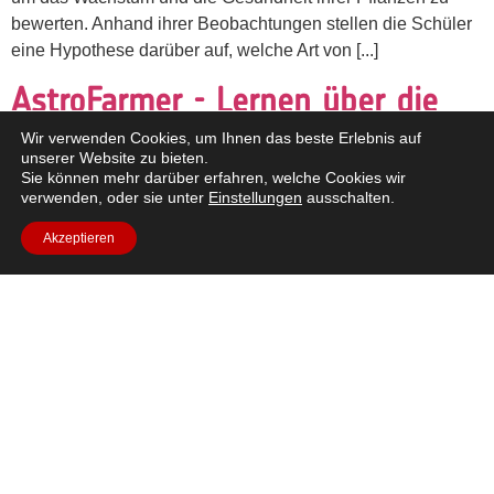
bewerten. Anhand ihrer Beobachtungen stellen die Schüler
eine Hypothese darüber auf, welche Art von [...]
AstroFarmer - Lernen über die
Bedingungen für das
Wir verwenden Cookies, um Ihnen das beste Erlebnis auf
unserer Website zu bieten.
Pflanzenwachstum
Sie können mehr darüber erfahren, welche Cookies wir
verwenden, oder sie unter
Einstellungen
ausschalten.
Akzeptieren