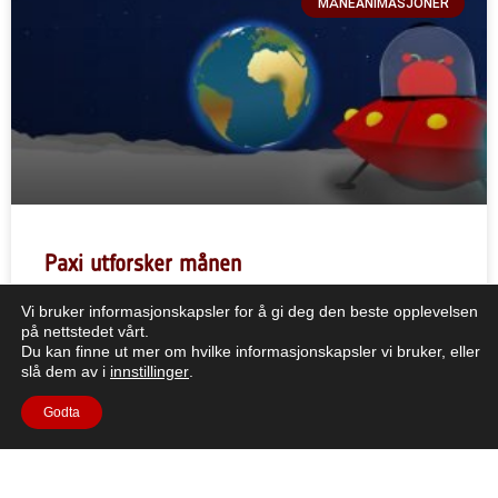
MÅNEANIMASJONER
Paxi utforsker månen
Vi bruker informasjonskapsler for å gi deg den beste opplevelsen
Kort beskrivelse: Bli med Paxi når han utforsker månen. I
på nettstedet vårt.
denne videoen, som er rettet mot barn
Du kan finne ut mer om hvilke informasjonskapsler vi bruker, eller
slå dem av i
innstillinger
.
LES MER "
Godta
1
2
3