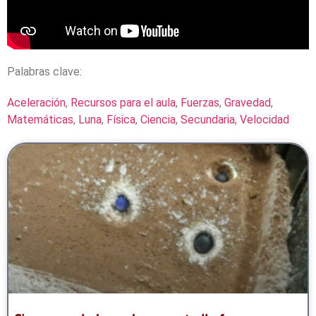
Palabras clave:
Aceleración
,
Recursos para el aula
,
Fuerzas
,
Gravedad
,
Matemáticas
,
Luna
,
Física
,
Ciencia
,
Secundaria
,
Velocidad