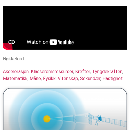
Nøkkelord:
Akselerasjon
,
Klasseromsressurser
,
Krefter
,
Tyngdekraften
,
Matematikk
,
Måne
,
Fysikk
,
Vitenskap
,
Sekundær
,
Hastighet