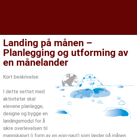
Landing på månen –
Planlegging og utforming av
en månelander
Kort beskrivelse:
I dette settet med
aktiviteter skal
elevene planlegge,
designe og bygge en
landingsmodul for å
sikre overlevelsen til
mannskapet (i form av en egg-naut) som lander på månen.