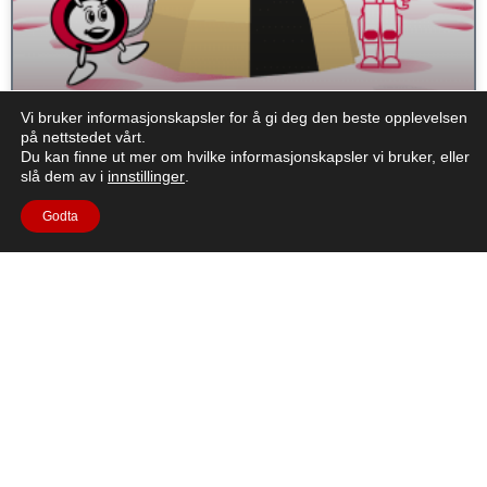
Vi bruker informasjonskapsler for å gi deg den beste opplevelsen
Moon Shelter - Undersøker forskjellige
på nettstedet vårt.
Du kan finne ut mer om hvilke informasjonskapsler vi bruker, eller
tilfluktsrom på jorden og i verdensrommet
slå dem av i
innstillinger
.
Godta
Kort beskrivelse: I dette settet med aktiviteter skal elevene
analysere viktigheten av å ha husly for å beskytte seg på jorden
og i verdensrommet. Elevene skal sammenligne
Les Mer "